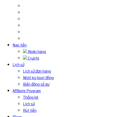
Nạp tiền
Ngân hàng
Crypto
Lịch sử
Lịch sử đơn hàng
Nhật ký hoạt động
Biến động số dư
Affiliate Program
Thống kê
Lịch sử
Rút tiền
Blogs