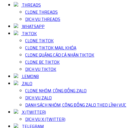
THREADS
CLONE THREADS
DỊCH VỤ THREADS
WHATSAPP
TIKTOK
CLONE TIKTOK
CLONE TIKTOK MAIL KHÓA
CLONE QUẢNG CÁO CÁ NHÂN TIKTOK
CLONE BC TIKTOK
DỊCH VỤ TIKTOK
LEMON8
ZALO
CLONE NHÓM, CỘNG ĐỒNG ZALO
DỊCH VỤ ZALO
DANH SÁCH NHÓM, CỘNG ĐỒNG ZALO THEO LĨNH VỰC
X (TWITTER)
DỊCH VỤ X (TWITTER)
TELEGRAM