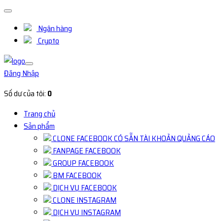
Ngân hàng
Crypto
Đăng Nhập
Số dư của tôi:
0
Trang chủ
Sản phẩm
CLONE FACEBOOK CÓ SẴN TÀI KHOẢN QUẢNG CÁO
FANPAGE FACEBOOK
GROUP FACEBOOK
BM FACEBOOK
DỊCH VỤ FACEBOOK
CLONE INSTAGRAM
DỊCH VỤ INSTAGRAM