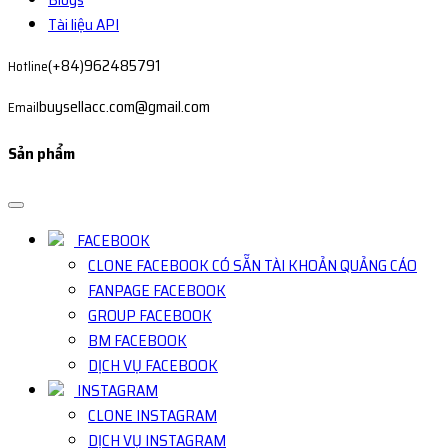
Tài liệu API
(+84)962485791
Hotline
buysellacc.com@gmail.com
Email
Sản phẩm
FACEBOOK
CLONE FACEBOOK CÓ SẴN TÀI KHOẢN QUẢNG CÁO
FANPAGE FACEBOOK
GROUP FACEBOOK
BM FACEBOOK
DỊCH VỤ FACEBOOK
INSTAGRAM
CLONE INSTAGRAM
DỊCH VỤ INSTAGRAM