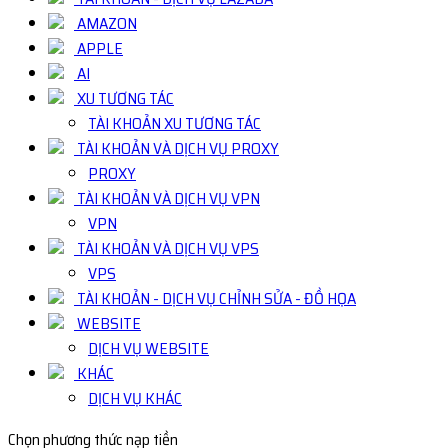
AMAZON
APPLE
AI
XU TƯƠNG TÁC
TÀI KHOẢN XU TƯƠNG TÁC
TÀI KHOẢN VÀ DỊCH VỤ PROXY
PROXY
TÀI KHOẢN VÀ DỊCH VỤ VPN
VPN
TÀI KHOẢN VÀ DỊCH VỤ VPS
VPS
TÀI KHOẢN - DỊCH VỤ CHỈNH SỬA - ĐỒ HỌA
WEBSITE
DỊCH VỤ WEBSITE
KHÁC
DỊCH VỤ KHÁC
Chọn phương thức nạp tiền