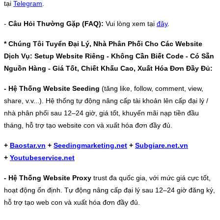
tại
Telegram
.
-
Câu Hỏi Thường Gặp (FAQ):
Vui lòng xem tại
đây
.
* Chúng Tôi Tuyển Đại Lý, Nhà Phân Phối Cho Các Website
Dịch Vụ: Setup Website Riêng - Không Cần Biết Code - Có Sẵn
Nguồn Hàng - Giá Tốt, Chiết Khấu Cao, Xuất Hóa Đơn Đầy Đủ:
- Hệ Thống Website Seeding
(tăng like, follow, comment, view,
share, v.v...). Hệ thống tự động nâng cấp tài khoản lên cấp đại lý /
nhà phân phối sau 12–24 giờ, giá tốt, khuyến mãi nạp tiền đầu
tháng, hỗ trợ tạo website con và xuất hóa đơn đầy đủ.
+
Baostar.vn
+
Seedingmarketing.net
+
Subgiare.net.vn
+
Youtubeservice.net
- Hệ Thống Website Proxy
trust đa quốc gia, với mức giá cực tốt,
hoạt động ổn định. Tự động nâng cấp đại lý sau 12–24 giờ đăng ký,
hỗ trợ tạo web con và xuất hóa đơn đầy đủ.