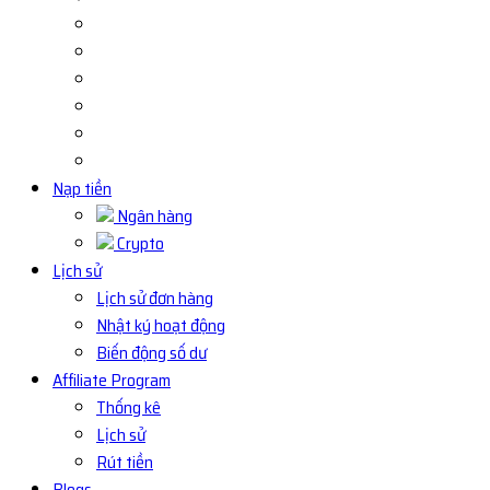
Nạp tiền
Ngân hàng
Crypto
Lịch sử
Lịch sử đơn hàng
Nhật ký hoạt động
Biến động số dư
Affiliate Program
Thống kê
Lịch sử
Rút tiền
Blogs