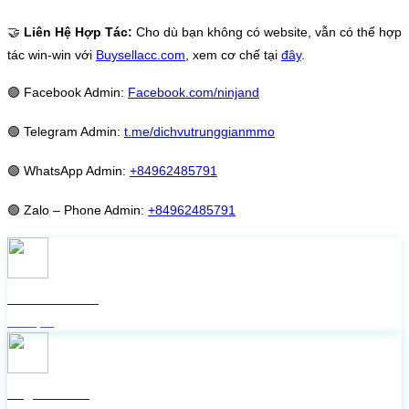
🤝
Liên Hệ Hợp Tác:
Cho dù bạn không có website, vẫn có thể hợp
tác win-win với
Buysellacc.com
, xem cơ chế tại
đây
.
🟢
Facebook Admin:
Facebook.com/ninjand
🟢
Telegram Admin:
t.me/dichvutrunggianmmo
🟢
WhatsApp Admin:
+84962485791
🟢
Zalo – Phone Admin:
+84962485791
Check live FB
Miễn phí
Lấy mã 2FA