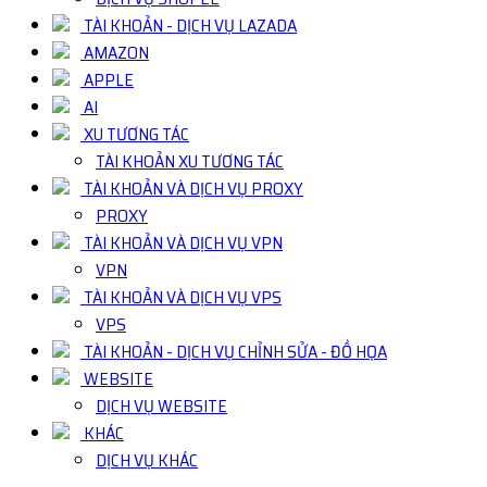
TÀI KHOẢN - DỊCH VỤ LAZADA
AMAZON
APPLE
AI
XU TƯƠNG TÁC
TÀI KHOẢN XU TƯƠNG TÁC
TÀI KHOẢN VÀ DỊCH VỤ PROXY
PROXY
TÀI KHOẢN VÀ DỊCH VỤ VPN
VPN
TÀI KHOẢN VÀ DỊCH VỤ VPS
VPS
TÀI KHOẢN - DỊCH VỤ CHỈNH SỬA - ĐỒ HỌA
WEBSITE
DỊCH VỤ WEBSITE
KHÁC
DỊCH VỤ KHÁC