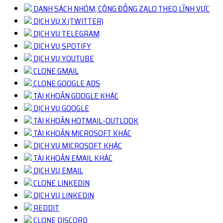
DANH SÁCH NHÓM, CỘNG ĐỒNG ZALO THEO LĨNH VỰC
DỊCH VỤ X (TWITTER)
DỊCH VỤ TELEGRAM
DỊCH VỤ SPOTIFY
DỊCH VỤ YOUTUBE
CLONE GMAIL
CLONE GOOGLE ADS
TÀI KHOẢN GOOGLE KHÁC
DỊCH VỤ GOOGLE
TÀI KHOẢN HOTMAIL-OUTLOOK
TÀI KHOẢN MICROSOFT KHÁC
DỊCH VỤ MICROSOFT KHÁC
TÀI KHOẢN EMAIL KHÁC
DỊCH VỤ EMAIL
CLONE LINKEDIN
DỊCH VỤ LINKEDIN
REDDIT
CLONE DISCORD