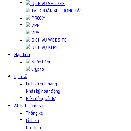
DỊCH VỤ SHOPEE
TÀI KHOẢN XU TƯƠNG TÁC
PROXY
VPN
VPS
DỊCH VỤ WEBSITE
DỊCH VỤ KHÁC
Nạp tiền
Ngân hàng
Crypto
Lịch sử
Lịch sử đơn hàng
Nhật ký hoạt động
Biến động số dư
Affiliate Program
Thống kê
Lịch sử
Rút tiền