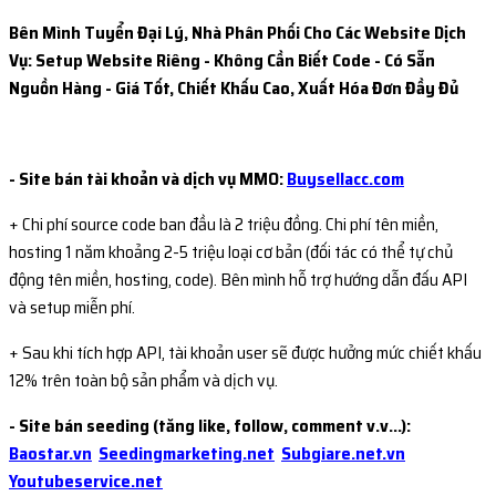
Bên Mình Tuyển Đại Lý, Nhà Phân Phối Cho Các Website Dịch
Vụ: Setup Website Riêng - Không Cần Biết Code - Có Sẵn
Nguồn Hàng - Giá Tốt, Chiết Khấu Cao, Xuất Hóa Đơn Đầy Đủ
- Site bán tài khoản và dịch vụ MMO:
Buysellacc.com
+ Chi phí source code ban đầu là 2 triệu đồng. Chi phí tên miền,
hosting 1 năm khoảng 2-5 triệu loại cơ bản (đối tác có thể tự chủ
động tên miền, hosting, code). Bên mình hỗ trợ hướng dẫn đấu API
và setup miễn phí.
+ Sau khi tích hợp API, tài khoản user sẽ được hưởng mức chiết khấu
12% trên toàn bộ sản phẩm và dịch vụ.
- Site bán seeding (tăng like, follow, comment v.v...):
Baostar.vn
Seedingmarketing.net
Subgiare.net.vn
Youtubeservice.net