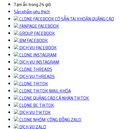
Tạm ẩn trong 24 giờ
Sản phẩm yêu thích
CLONE FACEBOOK CÓ SẴN TÀI KHOẢN QUẢNG CÁO
FANPAGE FACEBOOK
GROUP FACEBOOK
BM FACEBOOK
DỊCH VỤ FACEBOOK
CLONE INSTAGRAM
DỊCH VỤ INSTAGRAM
CLONE THREADS
DỊCH VỤ THREADS
CLONE TIKTOK
CLONE TIKTOK MAIL KHÓA
CLONE QUẢNG CÁO CÁ NHÂN TIKTOK
CLONE BC TIKTOK
DỊCH VỤ TIKTOK
CLONE NHÓM, CỘNG ĐỒNG ZALO
DỊCH VỤ ZALO