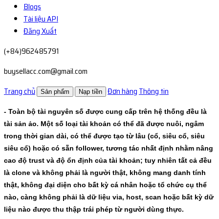
Blogs
Tài liệu API
Đăng Xuất
(+84)962485791
buysellacc.com@gmail.com
Trang chủ
Đơn hàng
Thông tin
Sản phẩm
Nạp tiền
- Toàn bộ tài nguyên số được cung cấp trên hệ thống đều là
tài sản ảo. Một số loại tài khoản có thể đã được nuôi, ngâm
trong thời gian dài, có thể được tạo từ lâu (cổ, siêu cổ, siêu
siêu cổ) hoặc có sẵn follower, tương tác nhất định nhằm nâng
cao độ trust và độ ổn định của tài khoản; tuy nhiên tất cả đều
là clone và không phải là người thật, không mang danh tính
thật, không đại diện cho bất kỳ cá nhân hoặc tổ chức cụ thể
nào, càng không phải là dữ liệu via, host, scan hoặc bất kỳ dữ
liệu nào được thu thập trái phép từ người dùng thực.