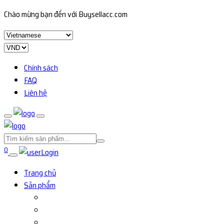
Chào mừng bạn đến với Buysellacc.com
Chính sách
FAQ
Liên hệ
0
Login
Trang chủ
Sản phẩm