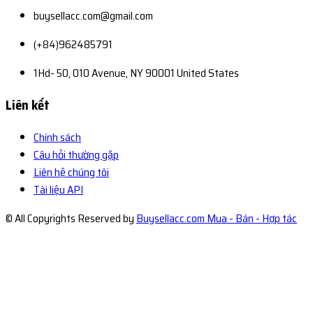
buysellacc.com@gmail.com
(+84)962485791
1Hd- 50, 010 Avenue, NY 90001 United States
Liên kết
Chính sách
Câu hỏi thường gặp
Liên hệ chúng tôi
Tài liệu API
© All Copyrights Reserved by
Buysellacc.com Mua - Bán - Hợp tác