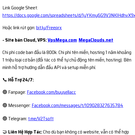
Link Google Sheet:
https://docs.google.com/spreadsheets/d/1yYKmy6G9V3NKlHdhvX
Hoặc link rút gọn:
bit.ly/Freeprx
- Site bán Cloud, VPS:
VpsMega.com
MegaClouds.net
Chi phí code ban đầu là 800k. Chi phí tên miền, hosting 1 năm khoảng
1 triệu loại cơ bản (đối tác có thể tự chủ động tên miền, hosting). Bên
mình hỗ trợ hướng dẫn đấu API và setup miễn phí.
📞
Hỗ Trợ 24/7:
🟢 Fanpage:
Facebook.com/buysellacc
🟢 Messenger:
Facebook.com/messages/t/109028327635784
🟢 Telegram:
t.me/V2Tsoft
🤝
Liên Hệ Hợp Tác:
Cho dù bạn không có website, vẫn có thể hợp