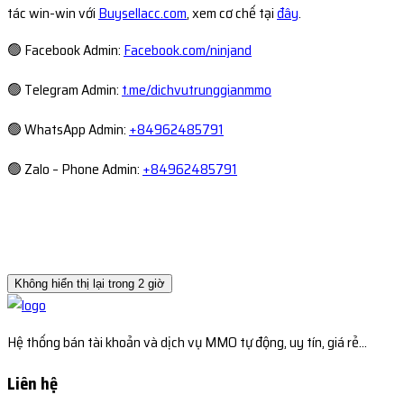
tác win-win với
Buysellacc.com
, xem cơ chế tại
đây
.
🟢 Facebook Admin:
Facebook.com/ninjand
🟢 Telegram Admin:
t.me/dichvutrunggianmmo
🟢 WhatsApp Admin:
+84962485791
🟢 Zalo – Phone Admin:
+84962485791
Không hiển thị lại trong 2 giờ
Hệ thống bán tài khoản và dịch vụ MMO tự động, uy tín, giá rẻ...
Liên hệ