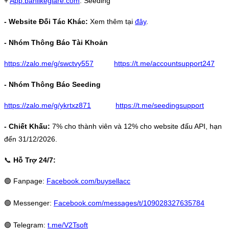
+
App.banlikegiare.com
: Seeding
- Website Đối Tác Khác:
Xem thêm tại
đây
.
- Nhóm Thông Báo Tài Khoản
https://zalo.me/g/swctvy557
https://t.me/accountsupport247
- Nhóm Thông Báo Seeding
https://zalo.me/g/ykrtxz871
https://t.me/seedingsupport
- Chiết Khấu:
7% cho thành viên và 12% cho website đấu API, hạn
đến 31/12/2026.
📞
Hỗ Trợ 24/7:
🟢
Fanpage:
Facebook.com/buysellacc
🟢
Messenger:
Facebook.com/messages/t/109028327635784
🟢
Telegram:
t.me/V2Tsoft