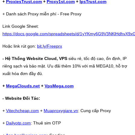
+
ProxiesTrust.com
+
Proxy1st.com
+
IpsTrust.com
+ Danh sách Proxy miễn phí - Free Proxy
Link Google Sheet:
https://docs.google.com/spreadsheets/d/1yYKmy6G9V3NKlHdhvX9
Hoặc link rút gọn:
bit.ly/Freeprx
- Hệ Thống Website Cloud, VPS
siêu rẻ, tốc độ cao, ổn định, IP
riêng sạch và bảo mật. Ưu đãi thêm 10% với mã MEGA10, hỗ trợ
xuất hóa đơn đầy đủ.
+
MegaClouds.net
+
VpsMega.com
- Website Đối Tác:
+
Vitechcheap.com
+
Muaproxygiare.vn
: Cung cấp Proxy
+
Dailyotp.com
: Thuê sim OTP