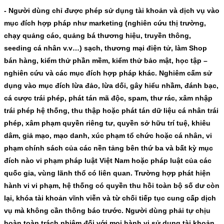
- Người dùng chỉ được phép sử dụng tài khoản và dịch vụ vào
mục đích hợp pháp như marketing (nghiên cứu thị trường,
chạy quảng cáo, quảng bá thương hiệu, truyền thông,
seeding cá nhân v.v…) sạch, thương mại điện tử, làm Shop
bán hàng, kiểm thử phần mềm, kiểm thử bảo mật, học tập –
nghiên cứu và các mục đích hợp pháp khác. Nghiêm cấm sử
dụng vào mục đích lừa đảo, lừa dối, gây hiểu nhầm, đánh bạc,
cá cược trái phép, phát tán mã độc, spam, thư rác, xâm nhập
trái phép hệ thống, thu thập hoặc phát tán dữ liệu cá nhân trái
phép, xâm phạm quyền riêng tư, quyền sở hữu trí tuệ, khiêu
dâm, giả mạo, mạo danh, xúc phạm tổ chức hoặc cá nhân, vi
phạm chính sách của các nền tảng bên thứ ba và bất kỳ mục
đích nào vi phạm pháp luật Việt Nam hoặc pháp luật của các
quốc gia, vùng lãnh thổ có liên quan. Trường hợp phát hiện
hành vi vi phạm, hệ thống có quyền thu hồi toàn bộ số dư còn
lại, khóa tài khoản vĩnh viễn và từ chối tiếp tục cung cấp dịch
vụ mà không cần thông báo trước. Người dùng phải tự chịu
hoàn toàn trách nhiệm đối với mọi hành vi sử dụng tài khoản,