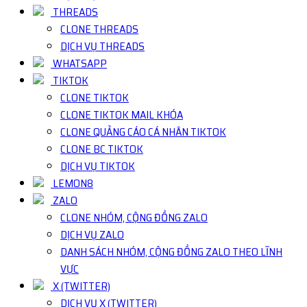
THREADS
CLONE THREADS
DỊCH VỤ THREADS
WHATSAPP
TIKTOK
CLONE TIKTOK
CLONE TIKTOK MAIL KHÓA
CLONE QUẢNG CÁO CÁ NHÂN TIKTOK
CLONE BC TIKTOK
DỊCH VỤ TIKTOK
LEMON8
ZALO
CLONE NHÓM, CỘNG ĐỒNG ZALO
DỊCH VỤ ZALO
DANH SÁCH NHÓM, CỘNG ĐỒNG ZALO THEO LĨNH
VỰC
X (TWITTER)
DỊCH VỤ X (TWITTER)