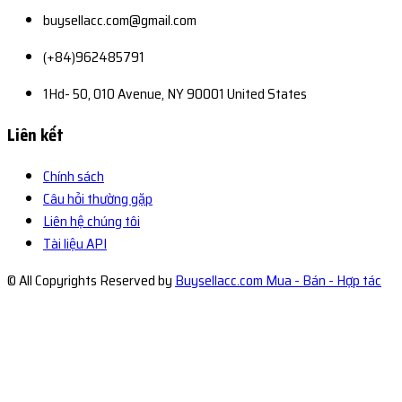
buysellacc.com@gmail.com
(+84)962485791
1Hd- 50, 010 Avenue, NY 90001 United States
Liên kết
Chính sách
Câu hỏi thường gặp
Liên hệ chúng tôi
Tài liệu API
© All Copyrights Reserved by
Buysellacc.com Mua - Bán - Hợp tác