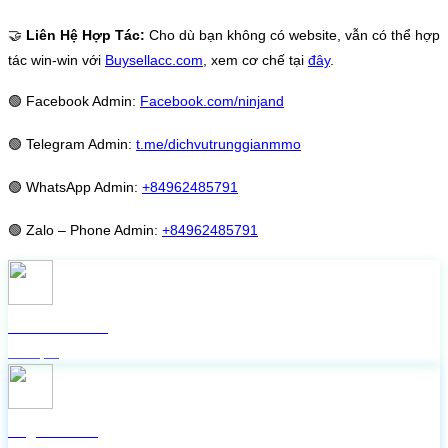
🤝
Liên Hệ Hợp Tác:
Cho dù bạn không có website, vẫn có thể hợp
tác win-win với
Buysellacc.com
, xem cơ chế tại
đây
.
🟢
Facebook Admin:
Facebook.com/ninjand
🟢
Telegram Admin:
t.me/dichvutrunggianmmo
🟢
WhatsApp Admin:
+84962485791
🟢
Zalo – Phone Admin:
+84962485791
Check live FB
Miễn phí
Lấy mã 2FA