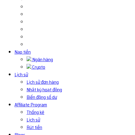
Nạp tiền
Ngân hàng
Crypto
Lịch sử
Lịch sử đơn hàng
Nhật ký hoạt động
Biến động số dư
Affiliate Program
Thống kê
Lịch sử
Rút tiền
Blogs