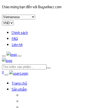
Chào mừng bạn đến với Buysellacc.com
Chính sách
FAQ
Liên hệ
0
Login
Trang chủ
Sản phẩm