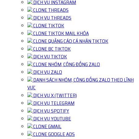
DỊCH VỤ INSTAGRAM
CLONE THREADS
DỊCH VỤ THREADS
CLONE TIKTOK
CLONE TIKTOK MAIL KHÓA
CLONE QUẢNG CÁO CÁ NHÂN TIKTOK
CLONE BC TIKTOK
DỊCH VỤ TIKTOK
CLONE NHÓM, CỘNG ĐỒNG ZALO
DỊCH VỤ ZALO
DANH SÁCH NHÓM, CỘNG ĐỒNG ZALO THEO LĨNH
VỰC
DỊCH VỤ X (TWITTER)
DỊCH VỤ TELEGRAM
DỊCH VỤ SPOTIFY
DỊCH VỤ YOUTUBE
CLONE GMAIL
CLONE GOOGLE ADS