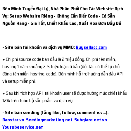
Bên Mình Tuyển Đại Lý, Nhà Phân Phối Cho Các Website Dịch
Vụ: Setup Website Riêng - Không Cần Biết Code - Có Sẵn
Nguồn Hàng - Giá Tốt, Chiết Khấu Cao, Xuất Hóa Đơn Đầy Đủ
- Site bán tài khoản và dịch vụ MMO:
Buysellacc.com
+ Chi phí source code ban đầu là 2 triệu đồng. Chi phí tên miền,
hosting 1 năm khoảng 2-5 triệu loại cơ bản (đối tác có thể tự chủ
động tên miền, hosting, code). Bên mình hỗ trợ hướng dẫn đấu API
và setup miễn phí.
+ Sau khi tích hợp API, tài khoản user sẽ được hưởng mức chiết khấu
12% trên toàn bộ sản phẩm và dịch vụ.
- Site bán seeding (tăng like, follow, comment v.v...):
Baostar.vn
Seedingmarketing.net
Subgiare.net.vn
Youtubeservice.net