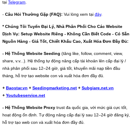
tại
Telegram
.
-
Câu Hỏi Thường Gặp (FAQ):
Vui lòng xem tại
đây
.
* Chúng Tôi Tuyển Đại Lý, Nhà Phân Phối Cho Các Website
Dịch Vụ: Setup Website Riêng - Không Cần Biết Code - Có Sẵn
Nguồn Hàng - Giá Tốt, Chiết Khấu Cao, Xuất Hóa Đơn Đầy Đủ:
- Hệ Thống Website Seeding
(tăng like, follow, comment, view,
share, v.v...). Hệ thống tự động nâng cấp tài khoản lên cấp đại lý /
nhà phân phối sau 12–24 giờ, giá tốt, khuyến mãi nạp tiền đầu
tháng, hỗ trợ tạo website con và xuất hóa đơn đầy đủ.
+
Baostar.vn
+
Seedingmarketing.net
+
Subgiare.net.vn
+
Youtubeservice.net
- Hệ Thống Website Proxy
trust đa quốc gia, với mức giá cực tốt,
hoạt động ổn định. Tự động nâng cấp đại lý sau 12–24 giờ đăng ký,
hỗ trợ tạo web con và xuất hóa đơn đầy đủ.