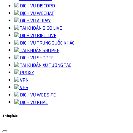
DỊCH VỤ DISCORD
DỊCH VỤ WECHAT
DỊCH VỤ ALIPAY
TÀI KHOẢN BIGO LIVE
DỊCH VỤ BIGO LIVE
DỊCH VỤ TRUNG QUỐC KHÁC
TÀI KHOẢN SHOPEE
DỊCH VỤ SHOPEE
TÀI KHOẢN XU TƯƠNG TÁC
PROXY
VPN
VPS
DỊCH VỤ WEBSITE
DỊCH VỤ KHÁC
Thông báo