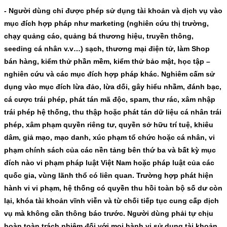
- Người dùng chỉ được phép sử dụng tài khoản và dịch vụ vào
mục đích hợp pháp như marketing (nghiên cứu thị trường,
chạy quảng cáo, quảng bá thương hiệu, truyền thông,
seeding cá nhân v.v…) sạch, thương mại điện tử, làm Shop
bán hàng, kiểm thử phần mềm, kiểm thử bảo mật, học tập –
nghiên cứu và các mục đích hợp pháp khác. Nghiêm cấm sử
dụng vào mục đích lừa đảo, lừa dối, gây hiểu nhầm, đánh bạc,
cá cược trái phép, phát tán mã độc, spam, thư rác, xâm nhập
trái phép hệ thống, thu thập hoặc phát tán dữ liệu cá nhân trái
phép, xâm phạm quyền riêng tư, quyền sở hữu trí tuệ, khiêu
dâm, giả mạo, mạo danh, xúc phạm tổ chức hoặc cá nhân, vi
phạm chính sách của các nền tảng bên thứ ba và bất kỳ mục
đích nào vi phạm pháp luật Việt Nam hoặc pháp luật của các
quốc gia, vùng lãnh thổ có liên quan. Trường hợp phát hiện
hành vi vi phạm, hệ thống có quyền thu hồi toàn bộ số dư còn
lại, khóa tài khoản vĩnh viễn và từ chối tiếp tục cung cấp dịch
vụ mà không cần thông báo trước. Người dùng phải tự chịu
hoàn toàn trách nhiệm đối với mọi hành vi sử dụng tài khoản,