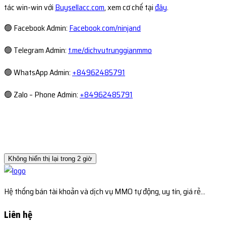
tác win-win với
Buysellacc.com
, xem cơ chế tại
đây
.
🟢 Facebook Admin:
Facebook.com/ninjand
🟢 Telegram Admin:
t.me/dichvutrunggianmmo
🟢 WhatsApp Admin:
+84962485791
🟢 Zalo – Phone Admin:
+84962485791
Không hiển thị lại trong 2 giờ
Hệ thống bán tài khoản và dịch vụ MMO tự động, uy tín, giá rẻ...
Liên hệ