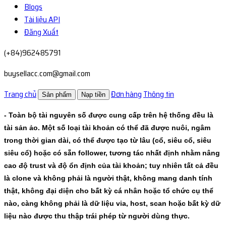
Blogs
Tài liệu API
Đăng Xuất
(+84)962485791
buysellacc.com@gmail.com
Trang chủ
Đơn hàng
Thông tin
Sản phẩm
Nạp tiền
- Toàn bộ tài nguyên số được cung cấp trên hệ thống đều là
tài sản ảo. Một số loại tài khoản có thể đã được nuôi, ngâm
trong thời gian dài, có thể được tạo từ lâu (cổ, siêu cổ, siêu
siêu cổ) hoặc có sẵn follower, tương tác nhất định nhằm nâng
cao độ trust và độ ổn định của tài khoản; tuy nhiên tất cả đều
là clone và không phải là người thật, không mang danh tính
thật, không đại diện cho bất kỳ cá nhân hoặc tổ chức cụ thể
nào, càng không phải là dữ liệu via, host, scan hoặc bất kỳ dữ
liệu nào được thu thập trái phép từ người dùng thực.