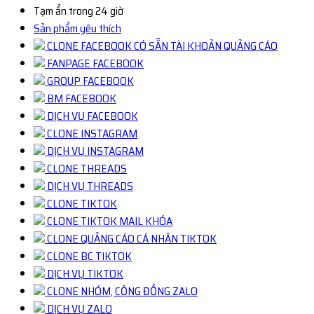
Tạm ẩn trong 24 giờ
Sản phẩm yêu thích
CLONE FACEBOOK CÓ SẴN TÀI KHOẢN QUẢNG CÁO
FANPAGE FACEBOOK
GROUP FACEBOOK
BM FACEBOOK
DỊCH VỤ FACEBOOK
CLONE INSTAGRAM
DỊCH VỤ INSTAGRAM
CLONE THREADS
DỊCH VỤ THREADS
CLONE TIKTOK
CLONE TIKTOK MAIL KHÓA
CLONE QUẢNG CÁO CÁ NHÂN TIKTOK
CLONE BC TIKTOK
DỊCH VỤ TIKTOK
CLONE NHÓM, CỘNG ĐỒNG ZALO
DỊCH VỤ ZALO