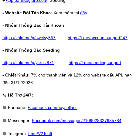
+
App.banlikegiare.com
: Seeding
- Website Đối Tác Khác:
Xem thêm tại
đây
.
- Nhóm Thông Báo Tài Khoản
https://zalo.me/g/swctvy557
https://t.me/accountsupport247
- Nhóm Thông Báo Seeding
https://zalo.me/g/ykrtxz871
https://t.me/seedingsupport
- Chiết Khấu:
7% cho thành viên và 12% cho website đấu API, hạn
đến 31/12/2026.
📞
Hỗ Trợ 24/7:
🟢
Fanpage:
Facebook.com/buysellacc
🟢
Messenger:
Facebook.com/messages/t/109028327635784
🟢
Telegram:
t.me/V2Tsoft