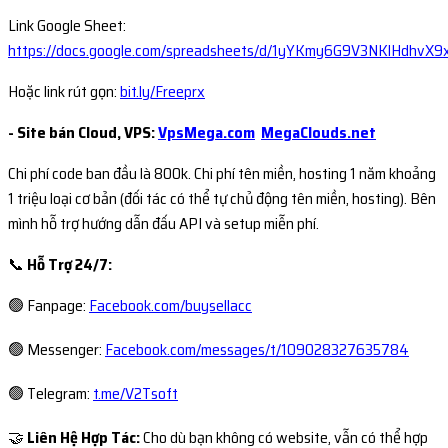
Link Google Sheet:
https://docs.google.com/spreadsheets/d/1yYKmy6G9V3NKlHdhvX
Hoặc link rút gọn:
bit.ly/Freeprx
- Site bán Cloud, VPS:
VpsMega.com
MegaClouds.net
Chi phí code ban đầu là 800k. Chi phí tên miền, hosting 1 năm khoảng
1 triệu loại cơ bản (đối tác có thể tự chủ động tên miền, hosting). Bên
mình hỗ trợ hướng dẫn đấu API và setup miễn phí.
📞
Hỗ Trợ 24/7:
🟢 Fanpage:
Facebook.com/buysellacc
🟢 Messenger:
Facebook.com/messages/t/109028327635784
🟢 Telegram:
t.me/V2Tsoft
🤝
Liên Hệ Hợp Tác:
Cho dù bạn không có website, vẫn có thể hợp