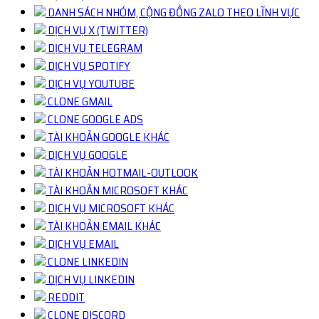
DANH SÁCH NHÓM, CỘNG ĐỒNG ZALO THEO LĨNH VỰC
DỊCH VỤ X (TWITTER)
DỊCH VỤ TELEGRAM
DỊCH VỤ SPOTIFY
DỊCH VỤ YOUTUBE
CLONE GMAIL
CLONE GOOGLE ADS
TÀI KHOẢN GOOGLE KHÁC
DỊCH VỤ GOOGLE
TÀI KHOẢN HOTMAIL-OUTLOOK
TÀI KHOẢN MICROSOFT KHÁC
DỊCH VỤ MICROSOFT KHÁC
TÀI KHOẢN EMAIL KHÁC
DỊCH VỤ EMAIL
CLONE LINKEDIN
DỊCH VỤ LINKEDIN
REDDIT
CLONE DISCORD