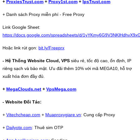
+
ProxiesTrust.com
+
Proxy1st.com
+
IpsTrust.com
+ Danh sách Proxy miễn phí - Free Proxy
Link Google Sheet:
https://docs.google.com/spreadsheets/d/1yYKmy6G9V3NKlHdhvX9
Hoặc link rút gọn:
bit.ly/Freeprx
- Hệ Thống Website Cloud, VPS
siêu rẻ, tốc độ cao, ổn định, IP
riêng sạch và bảo mật. Ưu đãi thêm 10% với mã MEGA10, hỗ trợ
xuất hóa đơn đầy đủ.
+
MegaClouds.net
+
VpsMega.com
- Website Đối Tác:
+
Vitechcheap.com
+
Muaproxygiare.vn
: Cung cấp Proxy
+
Dailyotp.com
: Thuê sim OTP