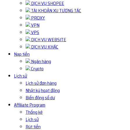
DỊCH VỤ SHOPEE
TÀI KHOẢN XU TƯƠNG TÁC
PROXY
VPN
VPS
DỊCH VỤ WEBSITE
DỊCH VỤ KHÁC
Nạp tiền
Ngân hàng
Crypto
Lịch sử
Lịch sử đơn hàng
Nhật ký hoạt động
Biến động số dư
Affiliate Program
Thống kê
Lịch sử
Rút tiền