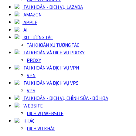
TÀI KHOẢN - DỊCH VỤ LAZADA
AMAZON
APPLE
AI
XU TƯƠNG TÁC
TÀI KHOẢN XU TƯƠNG TÁC
TÀI KHOẢN VÀ DỊCH VỤ PROXY
PROXY
TÀI KHOẢN VÀ DỊCH VỤ VPN
VPN
TÀI KHOẢN VÀ DỊCH VỤ VPS
VPS
TÀI KHOẢN - DỊCH VỤ CHỈNH SỬA - ĐỒ HỌA
WEBSITE
DỊCH VỤ WEBSITE
KHÁC
DỊCH VỤ KHÁC