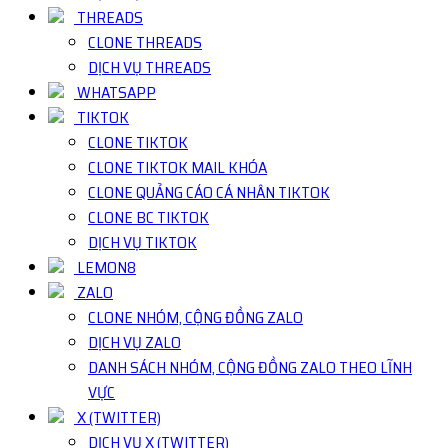
THREADS
CLONE THREADS
DỊCH VỤ THREADS
WHATSAPP
TIKTOK
CLONE TIKTOK
CLONE TIKTOK MAIL KHÓA
CLONE QUẢNG CÁO CÁ NHÂN TIKTOK
CLONE BC TIKTOK
DỊCH VỤ TIKTOK
LEMON8
ZALO
CLONE NHÓM, CỘNG ĐỒNG ZALO
DỊCH VỤ ZALO
DANH SÁCH NHÓM, CỘNG ĐỒNG ZALO THEO LĨNH
VỰC
X (TWITTER)
DỊCH VỤ X (TWITTER)