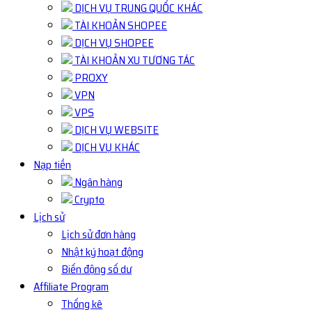
DỊCH VỤ TRUNG QUỐC KHÁC
TÀI KHOẢN SHOPEE
DỊCH VỤ SHOPEE
TÀI KHOẢN XU TƯƠNG TÁC
PROXY
VPN
VPS
DỊCH VỤ WEBSITE
DỊCH VỤ KHÁC
Nạp tiền
Ngân hàng
Crypto
Lịch sử
Lịch sử đơn hàng
Nhật ký hoạt động
Biến động số dư
Affiliate Program
Thống kê