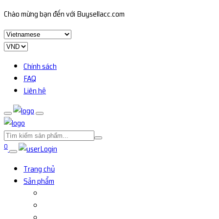
Chào mừng bạn đến với Buysellacc.com
Chính sách
FAQ
Liên hệ
0
Login
Trang chủ
Sản phẩm