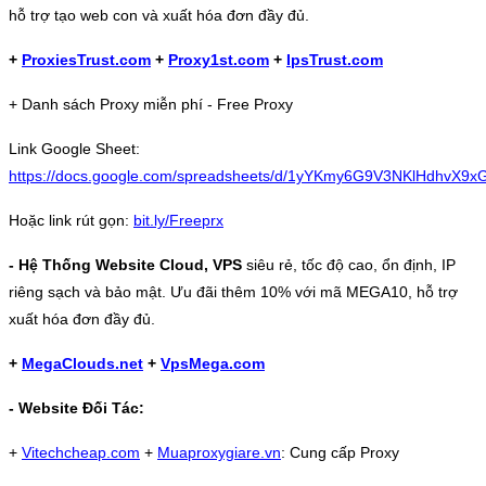
hỗ trợ tạo web con và xuất hóa đơn đầy đủ.
+
ProxiesTrust.com
+
Proxy1st.com
+
IpsTrust.com
+ Danh sách Proxy miễn phí - Free Proxy
Link Google Sheet:
https://docs.google.com/spreadsheets/d/1yYKmy6G9V3NKlHdhvX9
Hoặc link rút gọn:
bit.ly/Freeprx
- Hệ Thống Website Cloud, VPS
siêu rẻ, tốc độ cao, ổn định, IP
riêng sạch và bảo mật. Ưu đãi thêm 10% với mã MEGA10, hỗ trợ
xuất hóa đơn đầy đủ.
+
MegaClouds.net
+
VpsMega.com
- Website Đối Tác:
+
Vitechcheap.com
+
Muaproxygiare.vn
: Cung cấp Proxy