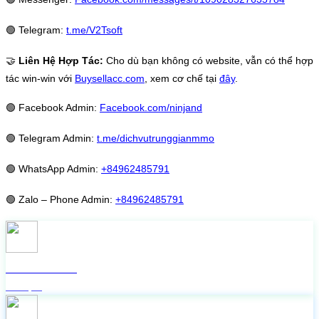
🟢
Telegram:
t.me/V2Tsoft
🤝
Liên Hệ Hợp Tác:
Cho dù bạn không có website, vẫn có thể hợp
tác win-win với
Buysellacc.com
, xem cơ chế tại
đây
.
🟢
Facebook Admin:
Facebook.com/ninjand
🟢
Telegram Admin:
t.me/dichvutrunggianmmo
🟢
WhatsApp Admin:
+84962485791
🟢
Zalo – Phone Admin:
+84962485791
Check live FB
Miễn phí