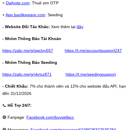
+
Dailyotp.com
: Thuê sim OTP
+
App.banlikegiare.com
: Seeding
- Website Đối Tác Khác:
Xem thêm tại
đây
.
- Nhóm Thông Báo Tài Khoản
https://zalo.me/g/swctvy557
https://t.me/accountsupport247
- Nhóm Thông Báo Seeding
https://zalo.me/g/ykrtxz871
https://t.me/seedingsupport
- Chiết Khấu:
7% cho thành viên và 12% cho website đấu API, hạn
đến 31/12/2026.
📞
Hỗ Trợ 24/7:
🟢
Fanpage:
Facebook.com/buysellacc
🟢
Messenger:
Facebook.com/messages/t/109028327635784