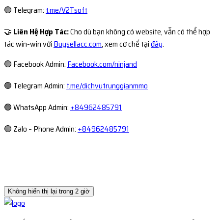
🟢 Telegram:
t.me/V2Tsoft
🤝
Liên Hệ Hợp Tác:
Cho dù bạn không có website, vẫn có thể hợp
tác win-win với
Buysellacc.com
, xem cơ chế tại
đây
.
🟢 Facebook Admin:
Facebook.com/ninjand
🟢 Telegram Admin:
t.me/dichvutrunggianmmo
🟢 WhatsApp Admin:
+84962485791
🟢 Zalo – Phone Admin:
+84962485791
Không hiển thị lại trong 2 giờ