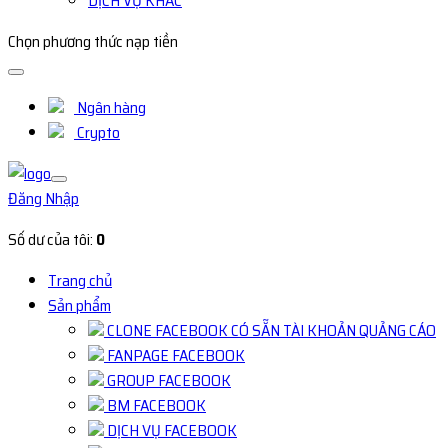
DỊCH VỤ KHÁC
Chọn phương thức nạp tiền
Ngân hàng
Crypto
Đăng Nhập
Số dư của tôi:
0
Trang chủ
Sản phẩm
CLONE FACEBOOK CÓ SẴN TÀI KHOẢN QUẢNG CÁO
FANPAGE FACEBOOK
GROUP FACEBOOK
BM FACEBOOK
DỊCH VỤ FACEBOOK