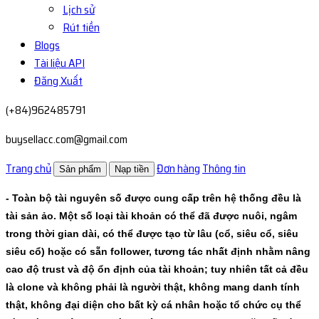
Lịch sử
Rút tiền
Blogs
Tài liệu API
Đăng Xuất
(+84)962485791
buysellacc.com@gmail.com
Trang chủ
Đơn hàng
Thông tin
Sản phẩm
Nạp tiền
- Toàn bộ tài nguyên số được cung cấp trên hệ thống đều là
tài sản ảo. Một số loại tài khoản có thể đã được nuôi, ngâm
trong thời gian dài, có thể được tạo từ lâu (cổ, siêu cổ, siêu
siêu cổ) hoặc có sẵn follower, tương tác nhất định nhằm nâng
cao độ trust và độ ổn định của tài khoản; tuy nhiên tất cả đều
là clone và không phải là người thật, không mang danh tính
thật, không đại diện cho bất kỳ cá nhân hoặc tổ chức cụ thể