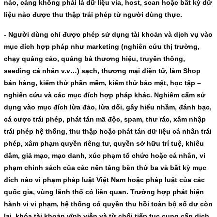
nào, càng không phải là dữ liệu via, host, scan hoặc bất kỳ dữ
liệu nào được thu thập trái phép từ người dùng thực.
- Người dùng chỉ được phép sử dụng tài khoản và dịch vụ vào
mục đích hợp pháp như marketing (nghiên cứu thị trường,
chạy quảng cáo, quảng bá thương hiệu, truyền thông,
seeding cá nhân v.v…) sạch, thương mại điện tử, làm Shop
bán hàng, kiểm thử phần mềm, kiểm thử bảo mật, học tập –
nghiên cứu và các mục đích hợp pháp khác. Nghiêm cấm sử
dụng vào mục đích lừa đảo, lừa dối, gây hiểu nhầm, đánh bạc,
cá cược trái phép, phát tán mã độc, spam, thư rác, xâm nhập
trái phép hệ thống, thu thập hoặc phát tán dữ liệu cá nhân trái
phép, xâm phạm quyền riêng tư, quyền sở hữu trí tuệ, khiêu
dâm, giả mạo, mạo danh, xúc phạm tổ chức hoặc cá nhân, vi
phạm chính sách của các nền tảng bên thứ ba và bất kỳ mục
đích nào vi phạm pháp luật Việt Nam hoặc pháp luật của các
quốc gia, vùng lãnh thổ có liên quan. Trường hợp phát hiện
hành vi vi phạm, hệ thống có quyền thu hồi toàn bộ số dư còn
lại, khóa tài khoản vĩnh viễn và từ chối tiếp tục cung cấp dịch