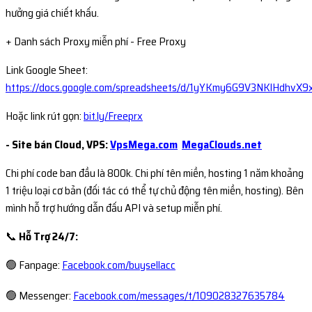
hưởng giá chiết khấu.
+ Danh sách Proxy miễn phí - Free Proxy
Link Google Sheet:
https://docs.google.com/spreadsheets/d/1yYKmy6G9V3NKlHdhvX
Hoặc link rút gọn:
bit.ly/Freeprx
- Site bán Cloud, VPS:
VpsMega.com
MegaClouds.net
Chi phí code ban đầu là 800k. Chi phí tên miền, hosting 1 năm khoảng
1 triệu loại cơ bản (đối tác có thể tự chủ động tên miền, hosting). Bên
mình hỗ trợ hướng dẫn đấu API và setup miễn phí.
📞
Hỗ Trợ 24/7:
🟢 Fanpage:
Facebook.com/buysellacc
🟢 Messenger:
Facebook.com/messages/t/109028327635784