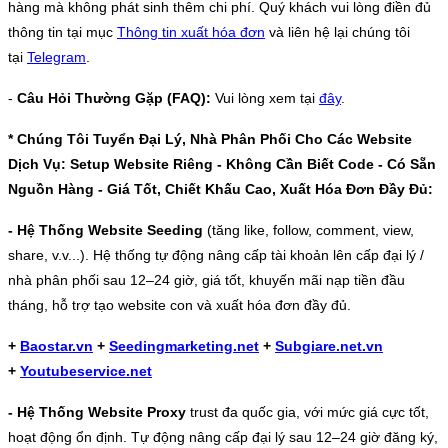
hàng mà không phát sinh thêm chi phí. Quý khách vui lòng điền đủ
thông tin tại mục
Thông tin xuất hóa đơn
và liên hệ lại chúng tôi
tại
Telegram
.
-
Câu Hỏi Thường Gặp (FAQ):
Vui lòng xem tại
đây
.
* Chúng Tôi Tuyển Đại Lý, Nhà Phân Phối Cho Các Website
Dịch Vụ: Setup Website Riêng - Không Cần Biết Code - Có Sẵn
Nguồn Hàng - Giá Tốt, Chiết Khấu Cao, Xuất Hóa Đơn Đầy Đủ:
- Hệ Thống Website Seeding
(tăng like, follow, comment, view,
share, v.v...). Hệ thống tự động nâng cấp tài khoản lên cấp đại lý /
nhà phân phối sau 12–24 giờ, giá tốt, khuyến mãi nạp tiền đầu
tháng, hỗ trợ tạo website con và xuất hóa đơn đầy đủ.
+
Baostar.vn
+
Seedingmarketing.net
+
Subgiare.net.vn
+
Youtubeservice.net
- Hệ Thống Website Proxy
trust đa quốc gia, với mức giá cực tốt,
hoạt động ổn định. Tự động nâng cấp đại lý sau 12–24 giờ đăng ký,