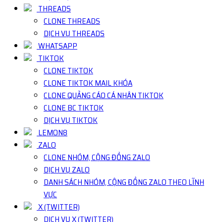
THREADS
CLONE THREADS
DỊCH VỤ THREADS
WHATSAPP
TIKTOK
CLONE TIKTOK
CLONE TIKTOK MAIL KHÓA
CLONE QUẢNG CÁO CÁ NHÂN TIKTOK
CLONE BC TIKTOK
DỊCH VỤ TIKTOK
LEMON8
ZALO
CLONE NHÓM, CỘNG ĐỒNG ZALO
DỊCH VỤ ZALO
DANH SÁCH NHÓM, CỘNG ĐỒNG ZALO THEO LĨNH
VỰC
X (TWITTER)
DỊCH VỤ X (TWITTER)