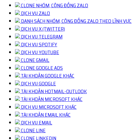
CLONE NHÓM, CỘNG ĐỒNG ZALO
DỊCH VỤ ZALO
DANH SÁCH NHÓM, CỘNG ĐỒNG ZALO THEO LĨNH VỰC
DỊCH VỤ X (TWITTER)
DỊCH VỤ TELEGRAM
DỊCH VỤ SPOTIFY
DỊCH VỤ YOUTUBE
CLONE GMAIL
CLONE GOOGLE ADS
TÀI KHOẢN GOOGLE KHÁC
DỊCH VỤ GOOGLE
TÀI KHOẢN HOTMAIL-OUTLOOK
TÀI KHOẢN MICROSOFT KHÁC
DỊCH VỤ MICROSOFT KHÁC
TÀI KHOẢN EMAIL KHÁC
DỊCH VỤ EMAIL
CLONE LINE
CLONE LINKEDIN