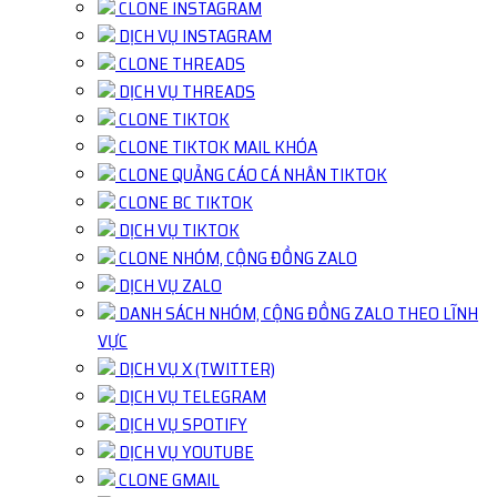
CLONE INSTAGRAM
DỊCH VỤ INSTAGRAM
CLONE THREADS
DỊCH VỤ THREADS
CLONE TIKTOK
CLONE TIKTOK MAIL KHÓA
CLONE QUẢNG CÁO CÁ NHÂN TIKTOK
CLONE BC TIKTOK
DỊCH VỤ TIKTOK
CLONE NHÓM, CỘNG ĐỒNG ZALO
DỊCH VỤ ZALO
DANH SÁCH NHÓM, CỘNG ĐỒNG ZALO THEO LĨNH
VỰC
DỊCH VỤ X (TWITTER)
DỊCH VỤ TELEGRAM
DỊCH VỤ SPOTIFY
DỊCH VỤ YOUTUBE
CLONE GMAIL