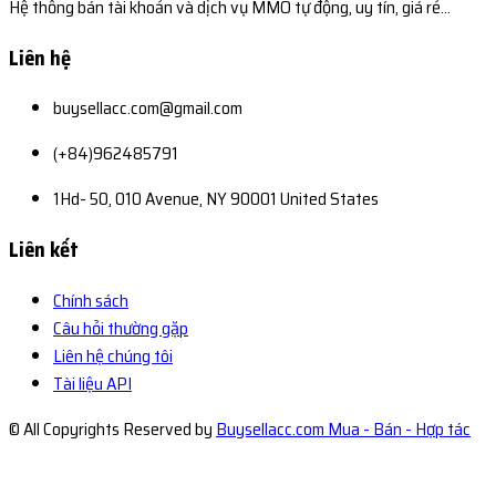
Hệ thống bán tài khoản và dịch vụ MMO tự động, uy tín, giá rẻ...
Liên hệ
buysellacc.com@gmail.com
(+84)962485791
1Hd- 50, 010 Avenue, NY 90001 United States
Liên kết
Chính sách
Câu hỏi thường gặp
Liên hệ chúng tôi
Tài liệu API
© All Copyrights Reserved by
Buysellacc.com Mua - Bán - Hợp tác