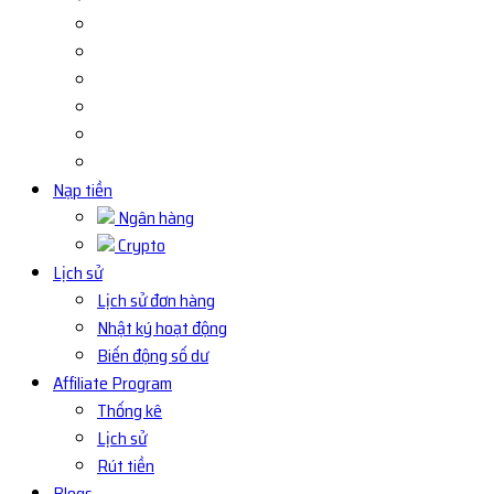
Nạp tiền
Ngân hàng
Crypto
Lịch sử
Lịch sử đơn hàng
Nhật ký hoạt động
Biến động số dư
Affiliate Program
Thống kê
Lịch sử
Rút tiền
Blogs