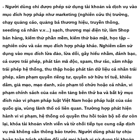
- Người dùng chỉ được phép sử dụng tài khoản và dịch vụ vào
mục đích hợp pháp như marketing (nghiên cứu thị trường,
chạy quảng cáo, quảng bá thương hiệu, truyền thông,
seeding cá nhân v.v…) sạch, thương mại điện tử, làm Shop
bán hàng, kiểm thử phần mềm, kiểm thử bảo mật, học tập –
nghiên cứu và các mục đích hợp pháp khác. Nghiêm cấm sử
dụng vào mục đích lừa đảo, lừa dối, gây hiểu nhầm, đánh bạc,
cá cược trái phép, phát tán mã độc, spam, thư rác, xâm nhập
trái phép hệ thống, thu thập hoặc phát tán dữ liệu cá nhân trái
phép, xâm phạm quyền riêng tư, quyền sở hữu trí tuệ, khiêu
dâm, giả mạo, mạo danh, xúc phạm tổ chức hoặc cá nhân, vi
phạm chính sách của các nền tảng bên thứ ba và bất kỳ mục
đích nào vi phạm pháp luật Việt Nam hoặc pháp luật của các
quốc gia, vùng lãnh thổ có liên quan. Trường hợp phát hiện
hành vi vi phạm, hệ thống có quyền thu hồi toàn bộ số dư còn
lại, khóa tài khoản vĩnh viễn và từ chối tiếp tục cung cấp dịch
vụ mà không cần thông báo trước. Người dùng phải tự chịu
hoàn toàn trách nhiệm đối với mọi hành vi sử dụng tài khoản,