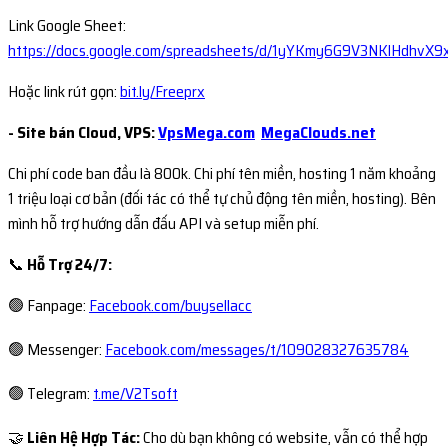
Link Google Sheet:
https://docs.google.com/spreadsheets/d/1yYKmy6G9V3NKlHdhvX
Hoặc link rút gọn:
bit.ly/Freeprx
- Site bán Cloud, VPS:
VpsMega.com
MegaClouds.net
Chi phí code ban đầu là 800k. Chi phí tên miền, hosting 1 năm khoảng
1 triệu loại cơ bản (đối tác có thể tự chủ động tên miền, hosting). Bên
mình hỗ trợ hướng dẫn đấu API và setup miễn phí.
📞
Hỗ Trợ 24/7:
🟢 Fanpage:
Facebook.com/buysellacc
🟢 Messenger:
Facebook.com/messages/t/109028327635784
🟢 Telegram:
t.me/V2Tsoft
🤝
Liên Hệ Hợp Tác:
Cho dù bạn không có website, vẫn có thể hợp