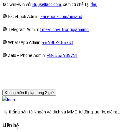
tác win-win với
Buysellacc.com
, xem cơ chế tại
đây
.
🟢 Facebook Admin:
Facebook.com/ninjand
🟢 Telegram Admin:
t.me/dichvutrunggianmmo
🟢 WhatsApp Admin:
+84962485791
🟢 Zalo – Phone Admin:
+84962485791
Không hiển thị lại trong 2 giờ
Hệ thống bán tài khoản và dịch vụ MMO tự động, uy tín, giá rẻ...
Liên hệ