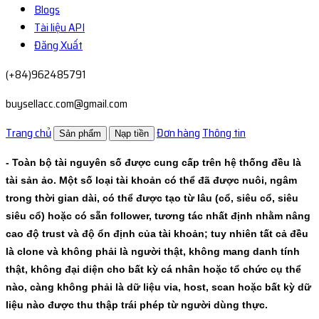
Blogs
Tài liệu API
Đăng Xuất
(+84)962485791
buysellacc.com@gmail.com
Trang chủ
Đơn hàng
Thông tin
Sản phẩm
Nạp tiền
- Toàn bộ tài nguyên số được cung cấp trên hệ thống đều là
tài sản ảo. Một số loại tài khoản có thể đã được nuôi, ngâm
trong thời gian dài, có thể được tạo từ lâu (cổ, siêu cổ, siêu
siêu cổ) hoặc có sẵn follower, tương tác nhất định nhằm nâng
cao độ trust và độ ổn định của tài khoản; tuy nhiên tất cả đều
là clone và không phải là người thật, không mang danh tính
thật, không đại diện cho bất kỳ cá nhân hoặc tổ chức cụ thể
nào, càng không phải là dữ liệu via, host, scan hoặc bất kỳ dữ
liệu nào được thu thập trái phép từ người dùng thực.