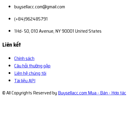
buysellacc.com@gmail.com
(+84)962485791
1Hd- 50, 010 Avenue, NY 90001 United States
Liên kết
Chính sách
Câu hỏi thường gặp
Liên hệ chúng tôi
Tài liệu API
© All Copyrights Reserved by
Buysellacc.com Mua - Bán - Hợp tác