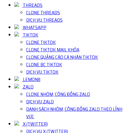
THREADS
CLONE THREADS
DỊCH VỤ THREADS
WHATSAPP
TIKTOK
CLONE TIKTOK
CLONE TIKTOK MAIL KHÓA
CLONE QUẢNG CÁO CÁ NHÂN TIKTOK
CLONE BC TIKTOK
DỊCH VỤ TIKTOK
LEMON8
ZALO
CLONE NHÓM, CỘNG ĐỒNG ZALO
DỊCH VỤ ZALO
DANH SÁCH NHÓM, CỘNG ĐỒNG ZALO THEO LĨNH
VỰC
X (TWITTER)
DỊCH VỤ X (TWITTER)