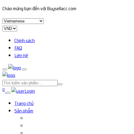
Chào mừng bạn đến với Buysellacc.com
Chính sách
FAQ
Liên hệ
0
Login
Trang chủ
Sản phẩm