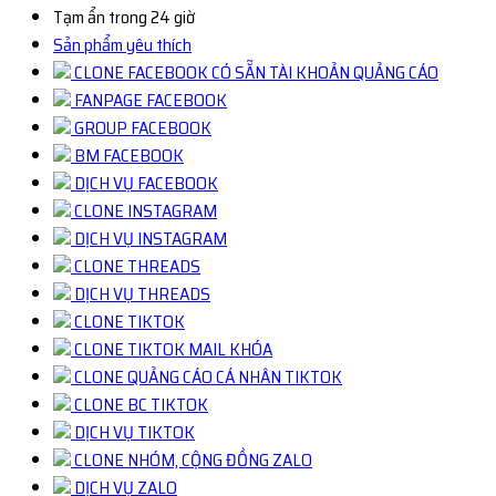
Tạm ẩn trong 24 giờ
Sản phẩm yêu thích
CLONE FACEBOOK CÓ SẴN TÀI KHOẢN QUẢNG CÁO
FANPAGE FACEBOOK
GROUP FACEBOOK
BM FACEBOOK
DỊCH VỤ FACEBOOK
CLONE INSTAGRAM
DỊCH VỤ INSTAGRAM
CLONE THREADS
DỊCH VỤ THREADS
CLONE TIKTOK
CLONE TIKTOK MAIL KHÓA
CLONE QUẢNG CÁO CÁ NHÂN TIKTOK
CLONE BC TIKTOK
DỊCH VỤ TIKTOK
CLONE NHÓM, CỘNG ĐỒNG ZALO
DỊCH VỤ ZALO