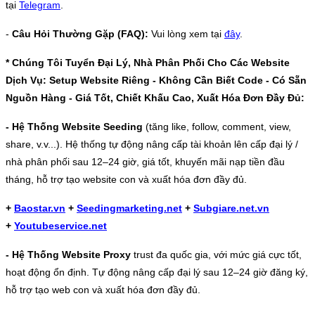
tại
Telegram
.
-
Câu Hỏi Thường Gặp (FAQ):
Vui lòng xem tại
đây
.
* Chúng Tôi Tuyển Đại Lý, Nhà Phân Phối Cho Các Website
Dịch Vụ: Setup Website Riêng - Không Cần Biết Code - Có Sẵn
Nguồn Hàng - Giá Tốt, Chiết Khấu Cao, Xuất Hóa Đơn Đầy Đủ:
- Hệ Thống Website Seeding
(tăng like, follow, comment, view,
share, v.v...). Hệ thống tự động nâng cấp tài khoản lên cấp đại lý /
nhà phân phối sau 12–24 giờ, giá tốt, khuyến mãi nạp tiền đầu
tháng, hỗ trợ tạo website con và xuất hóa đơn đầy đủ.
+
Baostar.vn
+
Seedingmarketing.net
+
Subgiare.net.vn
+
Youtubeservice.net
- Hệ Thống Website Proxy
trust đa quốc gia, với mức giá cực tốt,
hoạt động ổn định. Tự động nâng cấp đại lý sau 12–24 giờ đăng ký,
hỗ trợ tạo web con và xuất hóa đơn đầy đủ.