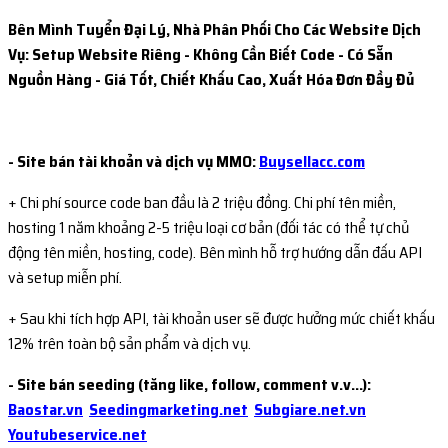
Bên Mình Tuyển Đại Lý, Nhà Phân Phối Cho Các Website Dịch
Vụ: Setup Website Riêng - Không Cần Biết Code - Có Sẵn
Nguồn Hàng - Giá Tốt, Chiết Khấu Cao, Xuất Hóa Đơn Đầy Đủ
- Site bán tài khoản và dịch vụ MMO:
Buysellacc.com
+ Chi phí source code ban đầu là 2 triệu đồng. Chi phí tên miền,
hosting 1 năm khoảng 2-5 triệu loại cơ bản (đối tác có thể tự chủ
động tên miền, hosting, code). Bên mình hỗ trợ hướng dẫn đấu API
và setup miễn phí.
+ Sau khi tích hợp API, tài khoản user sẽ được hưởng mức chiết khấu
12% trên toàn bộ sản phẩm và dịch vụ.
- Site bán seeding (tăng like, follow, comment v.v...):
Baostar.vn
Seedingmarketing.net
Subgiare.net.vn
Youtubeservice.net