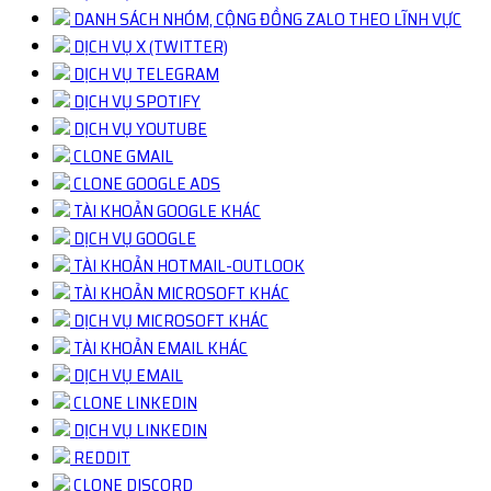
DANH SÁCH NHÓM, CỘNG ĐỒNG ZALO THEO LĨNH VỰC
DỊCH VỤ X (TWITTER)
DỊCH VỤ TELEGRAM
DỊCH VỤ SPOTIFY
DỊCH VỤ YOUTUBE
CLONE GMAIL
CLONE GOOGLE ADS
TÀI KHOẢN GOOGLE KHÁC
DỊCH VỤ GOOGLE
TÀI KHOẢN HOTMAIL-OUTLOOK
TÀI KHOẢN MICROSOFT KHÁC
DỊCH VỤ MICROSOFT KHÁC
TÀI KHOẢN EMAIL KHÁC
DỊCH VỤ EMAIL
CLONE LINKEDIN
DỊCH VỤ LINKEDIN
REDDIT
CLONE DISCORD