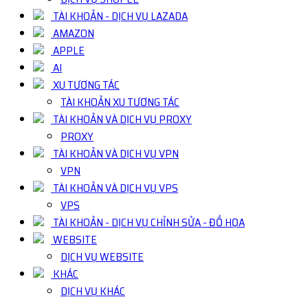
TÀI KHOẢN - DỊCH VỤ LAZADA
AMAZON
APPLE
AI
XU TƯƠNG TÁC
TÀI KHOẢN XU TƯƠNG TÁC
TÀI KHOẢN VÀ DỊCH VỤ PROXY
PROXY
TÀI KHOẢN VÀ DỊCH VỤ VPN
VPN
TÀI KHOẢN VÀ DỊCH VỤ VPS
VPS
TÀI KHOẢN - DỊCH VỤ CHỈNH SỬA - ĐỒ HỌA
WEBSITE
DỊCH VỤ WEBSITE
KHÁC
DỊCH VỤ KHÁC