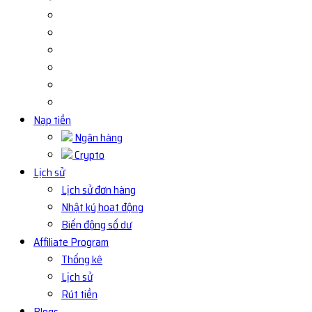
Nạp tiền
Ngân hàng
Crypto
Lịch sử
Lịch sử đơn hàng
Nhật ký hoạt động
Biến động số dư
Affiliate Program
Thống kê
Lịch sử
Rút tiền
Blogs