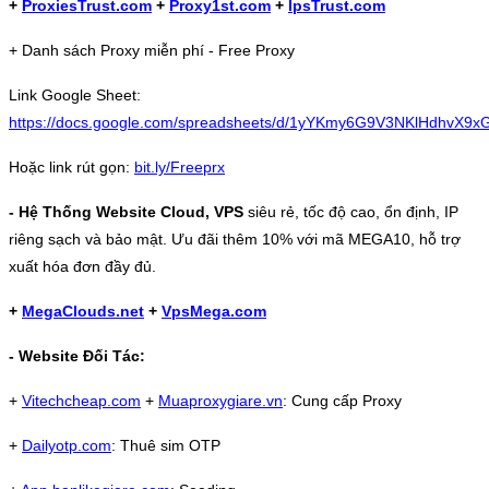
+
ProxiesTrust.com
+
Proxy1st.com
+
IpsTrust.com
+ Danh sách Proxy miễn phí - Free Proxy
Link Google Sheet:
https://docs.google.com/spreadsheets/d/1yYKmy6G9V3NKlHdhvX9
Hoặc link rút gọn:
bit.ly/Freeprx
- Hệ Thống Website Cloud, VPS
siêu rẻ, tốc độ cao, ổn định, IP
riêng sạch và bảo mật. Ưu đãi thêm 10% với mã MEGA10, hỗ trợ
xuất hóa đơn đầy đủ.
+
MegaClouds.net
+
VpsMega.com
- Website Đối Tác:
+
Vitechcheap.com
+
Muaproxygiare.vn
: Cung cấp Proxy
+
Dailyotp.com
: Thuê sim OTP