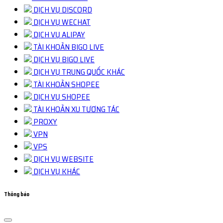
DỊCH VỤ DISCORD
DỊCH VỤ WECHAT
DỊCH VỤ ALIPAY
TÀI KHOẢN BIGO LIVE
DỊCH VỤ BIGO LIVE
DỊCH VỤ TRUNG QUỐC KHÁC
TÀI KHOẢN SHOPEE
DỊCH VỤ SHOPEE
TÀI KHOẢN XU TƯƠNG TÁC
PROXY
VPN
VPS
DỊCH VỤ WEBSITE
DỊCH VỤ KHÁC
Thông báo