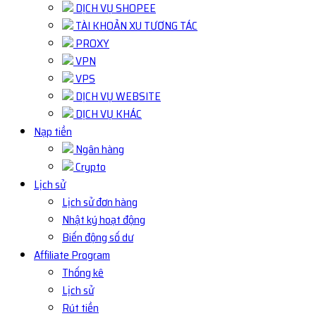
DỊCH VỤ SHOPEE
TÀI KHOẢN XU TƯƠNG TÁC
PROXY
VPN
VPS
DỊCH VỤ WEBSITE
DỊCH VỤ KHÁC
Nạp tiền
Ngân hàng
Crypto
Lịch sử
Lịch sử đơn hàng
Nhật ký hoạt động
Biến động số dư
Affiliate Program
Thống kê
Lịch sử
Rút tiền