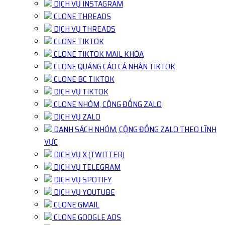
DỊCH VỤ INSTAGRAM
CLONE THREADS
DỊCH VỤ THREADS
CLONE TIKTOK
CLONE TIKTOK MAIL KHÓA
CLONE QUẢNG CÁO CÁ NHÂN TIKTOK
CLONE BC TIKTOK
DỊCH VỤ TIKTOK
CLONE NHÓM, CỘNG ĐỒNG ZALO
DỊCH VỤ ZALO
DANH SÁCH NHÓM, CỘNG ĐỒNG ZALO THEO LĨNH
VỰC
DỊCH VỤ X (TWITTER)
DỊCH VỤ TELEGRAM
DỊCH VỤ SPOTIFY
DỊCH VỤ YOUTUBE
CLONE GMAIL
CLONE GOOGLE ADS