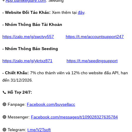
+
App.banlikegiare.com
: Seeding
- Website Đối Tác Khác:
Xem thêm tại
đây
.
- Nhóm Thông Báo Tài Khoản
https://zalo.me/g/swctvy557
https://t.me/accountsupport247
- Nhóm Thông Báo Seeding
https://zalo.me/g/ykrtxz871
https://t.me/seedingsupport
- Chiết Khấu:
7% cho thành viên và 12% cho website đấu API, hạn
đến 31/12/2026.
📞
Hỗ Trợ 24/7:
🟢
Fanpage:
Facebook.com/buysellacc
🟢
Messenger:
Facebook.com/messages/t/109028327635784
🟢
Telegram:
t.me/V2Tsoft