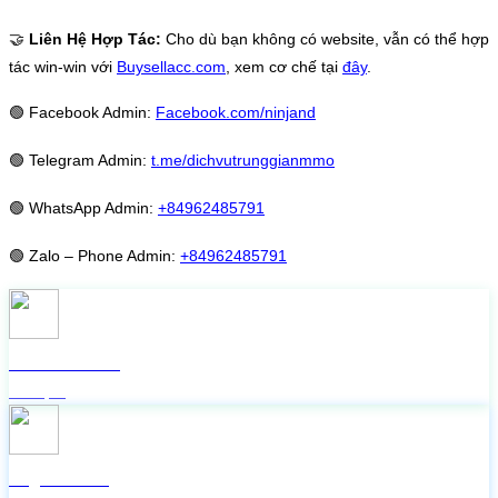
🤝
Liên Hệ Hợp Tác:
Cho dù bạn không có website, vẫn có thể hợp
tác win-win với
Buysellacc.com
, xem cơ chế tại
đây
.
🟢
Facebook Admin:
Facebook.com/ninjand
🟢
Telegram Admin:
t.me/dichvutrunggianmmo
🟢
WhatsApp Admin:
+84962485791
🟢
Zalo – Phone Admin:
+84962485791
Check live FB
Miễn phí
Lấy mã 2FA