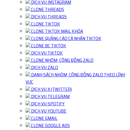
DỊCH VỤ INSTAGRAM
CLONE THREADS
DỊCH VỤ THREADS
CLONE TIKTOK
CLONE TIKTOK MAIL KHÓA
CLONE QUẢNG CÁO CÁ NHÂN TIKTOK
CLONE BC TIKTOK
DỊCH VỤ TIKTOK
CLONE NHÓM, CỘNG ĐỒNG ZALO
DỊCH VỤ ZALO
DANH SÁCH NHÓM, CỘNG ĐỒNG ZALO THEO LĨNH
VỰC
DỊCH VỤ X (TWITTER)
DỊCH VỤ TELEGRAM
DỊCH VỤ SPOTIFY
DỊCH VỤ YOUTUBE
CLONE GMAIL
CLONE GOOGLE ADS