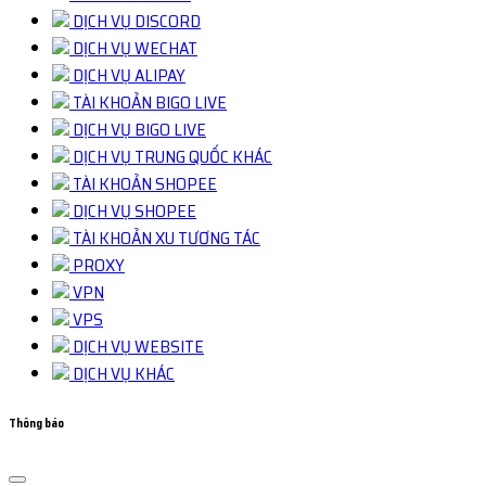
DỊCH VỤ DISCORD
DỊCH VỤ WECHAT
DỊCH VỤ ALIPAY
TÀI KHOẢN BIGO LIVE
DỊCH VỤ BIGO LIVE
DỊCH VỤ TRUNG QUỐC KHÁC
TÀI KHOẢN SHOPEE
DỊCH VỤ SHOPEE
TÀI KHOẢN XU TƯƠNG TÁC
PROXY
VPN
VPS
DỊCH VỤ WEBSITE
DỊCH VỤ KHÁC
Thông báo