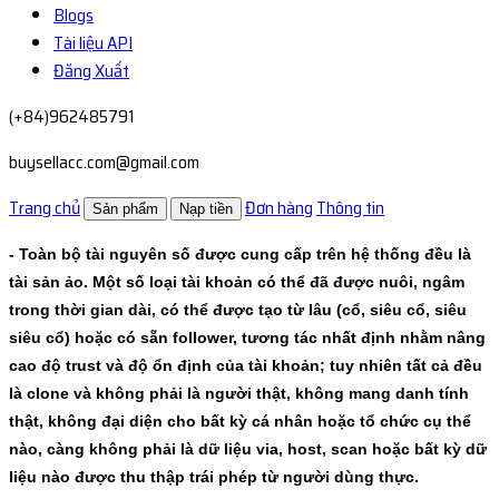
Blogs
Tài liệu API
Đăng Xuất
(+84)962485791
buysellacc.com@gmail.com
Trang chủ
Đơn hàng
Thông tin
Sản phẩm
Nạp tiền
- Toàn bộ tài nguyên số được cung cấp trên hệ thống đều là
tài sản ảo. Một số loại tài khoản có thể đã được nuôi, ngâm
trong thời gian dài, có thể được tạo từ lâu (cổ, siêu cổ, siêu
siêu cổ) hoặc có sẵn follower, tương tác nhất định nhằm nâng
cao độ trust và độ ổn định của tài khoản; tuy nhiên tất cả đều
là clone và không phải là người thật, không mang danh tính
thật, không đại diện cho bất kỳ cá nhân hoặc tổ chức cụ thể
nào, càng không phải là dữ liệu via, host, scan hoặc bất kỳ dữ
liệu nào được thu thập trái phép từ người dùng thực.