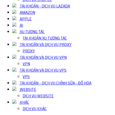
TÀI KHOẢN - DỊCH VỤ LAZADA
AMAZON
APPLE
AI
XU TƯƠNG TÁC
TÀI KHOẢN XU TƯƠNG TÁC
TÀI KHOẢN VÀ DỊCH VỤ PROXY
PROXY
TÀI KHOẢN VÀ DỊCH VỤ VPN
VPN
TÀI KHOẢN VÀ DỊCH VỤ VPS
VPS
TÀI KHOẢN - DỊCH VỤ CHỈNH SỬA - ĐỒ HỌA
WEBSITE
DỊCH VỤ WEBSITE
KHÁC
DỊCH VỤ KHÁC