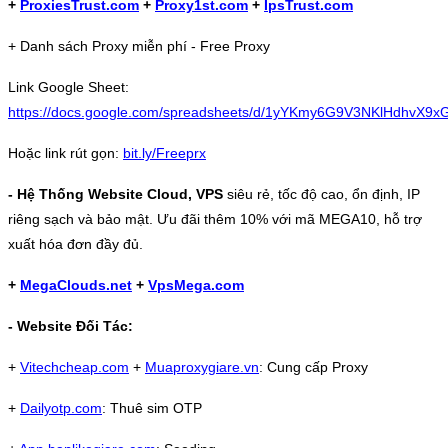
+
ProxiesTrust.com
+
Proxy1st.com
+
IpsTrust.com
+ Danh sách Proxy miễn phí - Free Proxy
Link Google Sheet:
https://docs.google.com/spreadsheets/d/1yYKmy6G9V3NKlHdhvX9
Hoặc link rút gọn:
bit.ly/Freeprx
- Hệ Thống Website Cloud, VPS
siêu rẻ, tốc độ cao, ổn định, IP
riêng sạch và bảo mật. Ưu đãi thêm 10% với mã MEGA10, hỗ trợ
xuất hóa đơn đầy đủ.
+
MegaClouds.net
+
VpsMega.com
- Website Đối Tác:
+
Vitechcheap.com
+
Muaproxygiare.vn
: Cung cấp Proxy
+
Dailyotp.com
: Thuê sim OTP