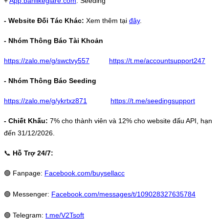
+
App.banlikegiare.com
: Seeding
- Website Đối Tác Khác:
Xem thêm tại
đây
.
- Nhóm Thông Báo Tài Khoản
https://zalo.me/g/swctvy557
https://t.me/accountsupport247
- Nhóm Thông Báo Seeding
https://zalo.me/g/ykrtxz871
https://t.me/seedingsupport
- Chiết Khấu:
7% cho thành viên và 12% cho website đấu API, hạn
đến 31/12/2026.
📞
Hỗ Trợ 24/7:
🟢
Fanpage:
Facebook.com/buysellacc
🟢
Messenger:
Facebook.com/messages/t/109028327635784
🟢
Telegram:
t.me/V2Tsoft