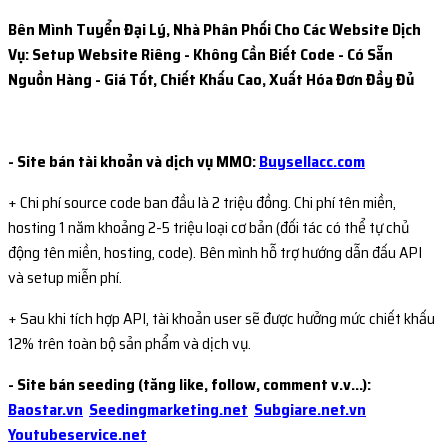
Bên Mình Tuyển Đại Lý, Nhà Phân Phối Cho Các Website Dịch
Vụ: Setup Website Riêng - Không Cần Biết Code - Có Sẵn
Nguồn Hàng - Giá Tốt, Chiết Khấu Cao, Xuất Hóa Đơn Đầy Đủ
- Site bán tài khoản và dịch vụ MMO:
Buysellacc.com
+ Chi phí source code ban đầu là 2 triệu đồng. Chi phí tên miền,
hosting 1 năm khoảng 2-5 triệu loại cơ bản (đối tác có thể tự chủ
động tên miền, hosting, code). Bên mình hỗ trợ hướng dẫn đấu API
và setup miễn phí.
+ Sau khi tích hợp API, tài khoản user sẽ được hưởng mức chiết khấu
12% trên toàn bộ sản phẩm và dịch vụ.
- Site bán seeding (tăng like, follow, comment v.v...):
Baostar.vn
Seedingmarketing.net
Subgiare.net.vn
Youtubeservice.net