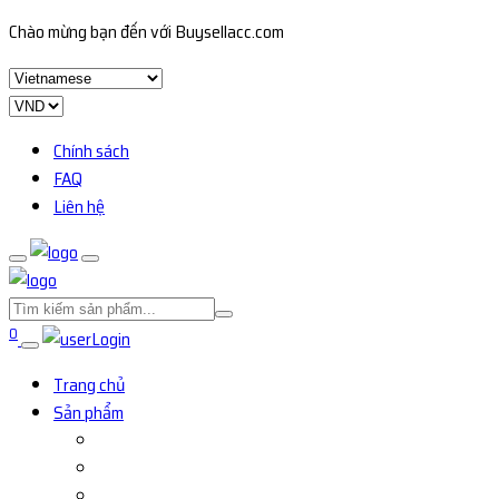
Chào mừng bạn đến với Buysellacc.com
Chính sách
FAQ
Liên hệ
0
Login
Trang chủ
Sản phẩm