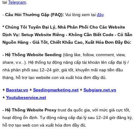
tại
Telegram
.
-
Câu Hỏi Thường Gặp (FAQ):
Vui lòng xem tại
đây
.
* Chúng Tôi Tuyển Đại Lý, Nhà Phân Phối Cho Các Website
Dịch Vụ: Setup Website Riêng - Không Cần Biết Code - Có Sẵn
Nguồn Hàng - Giá Tốt, Chiết Khấu Cao, Xuất Hóa Đơn Đầy Đủ:
- Hệ Thống Website Seeding
(tăng like, follow, comment, view,
share, v.v...). Hệ thống tự động nâng cấp tài khoản lên cấp đại lý /
nhà phân phối sau 12–24 giờ, giá tốt, khuyến mãi nạp tiền đầu
tháng, hỗ trợ tạo website con và xuất hóa đơn đầy đủ.
+
Baostar.vn
+
Seedingmarketing.net
+
Subgiare.net.vn
+
Youtubeservice.net
- Hệ Thống Website Proxy
trust đa quốc gia, với mức giá cực tốt,
hoạt động ổn định. Tự động nâng cấp đại lý sau 12–24 giờ đăng ký,
hỗ trợ tạo web con và xuất hóa đơn đầy đủ.