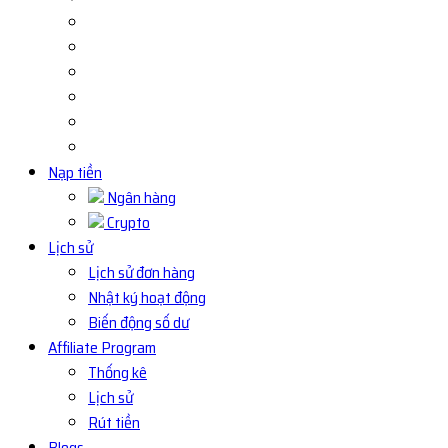
Nạp tiền
Ngân hàng
Crypto
Lịch sử
Lịch sử đơn hàng
Nhật ký hoạt động
Biến động số dư
Affiliate Program
Thống kê
Lịch sử
Rút tiền
Blogs