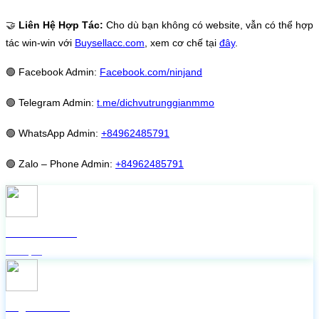
🤝
Liên Hệ Hợp Tác:
Cho dù bạn không có website, vẫn có thể hợp
tác win-win với
Buysellacc.com
, xem cơ chế tại
đây
.
🟢
Facebook Admin:
Facebook.com/ninjand
🟢
Telegram Admin:
t.me/dichvutrunggianmmo
🟢
WhatsApp Admin:
+84962485791
🟢
Zalo – Phone Admin:
+84962485791
Check live FB
Miễn phí
Lấy mã 2FA