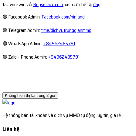
tác win-win với
Buysellacc.com
, xem cơ chế tại
đây
.
🟢 Facebook Admin:
Facebook.com/ninjand
🟢 Telegram Admin:
t.me/dichvutrunggianmmo
🟢 WhatsApp Admin:
+84962485791
🟢 Zalo – Phone Admin:
+84962485791
Không hiển thị lại trong 2 giờ
Hệ thống bán tài khoản và dịch vụ MMO tự động, uy tín, giá rẻ...
Liên hệ