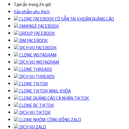
Tạm ẩn trong 24 giờ
Sản phẩm yêu thích
CLONE FACEBOOK CÓ SẴN TÀI KHOẢN QUẢNG CÁO
FANPAGE FACEBOOK
GROUP FACEBOOK
BM FACEBOOK
DỊCH VỤ FACEBOOK
CLONE INSTAGRAM
DỊCH VỤ INSTAGRAM
CLONE THREADS
DỊCH VỤ THREADS
CLONE TIKTOK
CLONE TIKTOK MAIL KHÓA
CLONE QUẢNG CÁO CÁ NHÂN TIKTOK
CLONE BC TIKTOK
DỊCH VỤ TIKTOK
CLONE NHÓM, CỘNG ĐỒNG ZALO
DỊCH VỤ ZALO