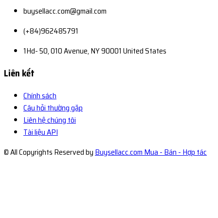
buysellacc.com@gmail.com
(+84)962485791
1Hd- 50, 010 Avenue, NY 90001 United States
Liên kết
Chính sách
Câu hỏi thường gặp
Liên hệ chúng tôi
Tài liệu API
© All Copyrights Reserved by
Buysellacc.com Mua - Bán - Hợp tác