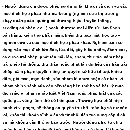
- Người dùng chỉ được phép sử dụng tài khoản và dịch vụ vào
mục đích hợp pháp như marketing (nghiên cứu thị trường,
chạy quảng cáo, quảng bá thương hiệu, truyền thông,
seeding cá nhân v.v…) sạch, thương mại điện tử, làm Shop
bán hàng, kiểm thử phần mềm, kiểm thử bảo mật, học tập –
nghiên cứu và các mục đích hợp pháp khác. Nghiêm cấm sử
dụng vào mục đích lừa đảo, lừa dối, gây hiểu nhầm, đánh bạc,
cá cược trái phép, phát tán mã độc, spam, thư rác, xâm nhập
trái phép hệ thống, thu thập hoặc phát tán dữ liệu cá nhân trái
phép, xâm phạm quyền riêng tư, quyền sở hữu trí tuệ, khiêu
dâm, giả mạo, mạo danh, xúc phạm tổ chức hoặc cá nhân, vi
phạm chính sách của các nền tảng bên thứ ba và bất kỳ mục
đích nào vi phạm pháp luật Việt Nam hoặc pháp luật của các
quốc gia, vùng lãnh thổ có liên quan. Trường hợp phát hiện
hành vi vi phạm, hệ thống có quyền thu hồi toàn bộ số dư còn
lại, khóa tài khoản vĩnh viễn và từ chối tiếp tục cung cấp dịch
vụ mà không cần thông báo trước. Người dùng phải tự chịu
hoàn toàn trách nhiệm đối với mọi hành vi sử dụng tài khoản,