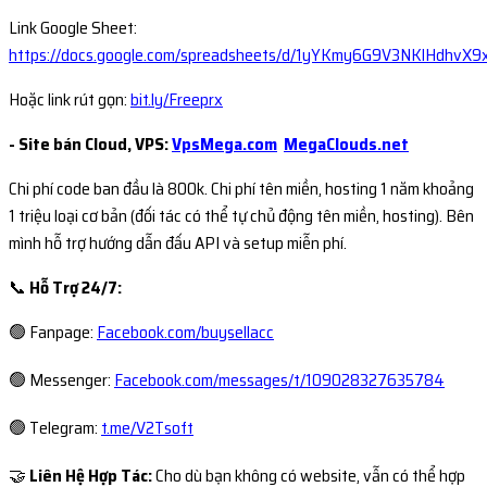
Link Google Sheet:
https://docs.google.com/spreadsheets/d/1yYKmy6G9V3NKlHdhvX
Hoặc link rút gọn:
bit.ly/Freeprx
- Site bán Cloud, VPS:
VpsMega.com
MegaClouds.net
Chi phí code ban đầu là 800k. Chi phí tên miền, hosting 1 năm khoảng
1 triệu loại cơ bản (đối tác có thể tự chủ động tên miền, hosting). Bên
mình hỗ trợ hướng dẫn đấu API và setup miễn phí.
📞
Hỗ Trợ 24/7:
🟢 Fanpage:
Facebook.com/buysellacc
🟢 Messenger:
Facebook.com/messages/t/109028327635784
🟢 Telegram:
t.me/V2Tsoft
🤝
Liên Hệ Hợp Tác:
Cho dù bạn không có website, vẫn có thể hợp