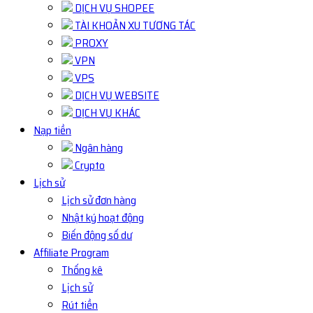
DỊCH VỤ SHOPEE
TÀI KHOẢN XU TƯƠNG TÁC
PROXY
VPN
VPS
DỊCH VỤ WEBSITE
DỊCH VỤ KHÁC
Nạp tiền
Ngân hàng
Crypto
Lịch sử
Lịch sử đơn hàng
Nhật ký hoạt động
Biến động số dư
Affiliate Program
Thống kê
Lịch sử
Rút tiền