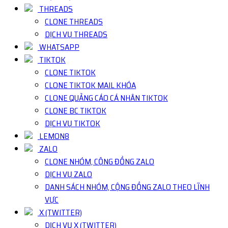
THREADS
CLONE THREADS
DỊCH VỤ THREADS
WHATSAPP
TIKTOK
CLONE TIKTOK
CLONE TIKTOK MAIL KHÓA
CLONE QUẢNG CÁO CÁ NHÂN TIKTOK
CLONE BC TIKTOK
DỊCH VỤ TIKTOK
LEMON8
ZALO
CLONE NHÓM, CỘNG ĐỒNG ZALO
DỊCH VỤ ZALO
DANH SÁCH NHÓM, CỘNG ĐỒNG ZALO THEO LĨNH
VỰC
X (TWITTER)
DỊCH VỤ X (TWITTER)