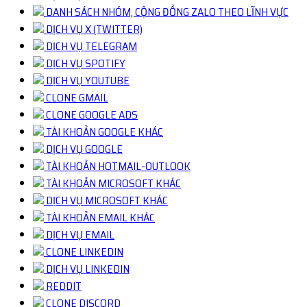
DANH SÁCH NHÓM, CỘNG ĐỒNG ZALO THEO LĨNH VỰC
DỊCH VỤ X (TWITTER)
DỊCH VỤ TELEGRAM
DỊCH VỤ SPOTIFY
DỊCH VỤ YOUTUBE
CLONE GMAIL
CLONE GOOGLE ADS
TÀI KHOẢN GOOGLE KHÁC
DỊCH VỤ GOOGLE
TÀI KHOẢN HOTMAIL-OUTLOOK
TÀI KHOẢN MICROSOFT KHÁC
DỊCH VỤ MICROSOFT KHÁC
TÀI KHOẢN EMAIL KHÁC
DỊCH VỤ EMAIL
CLONE LINKEDIN
DỊCH VỤ LINKEDIN
REDDIT
CLONE DISCORD